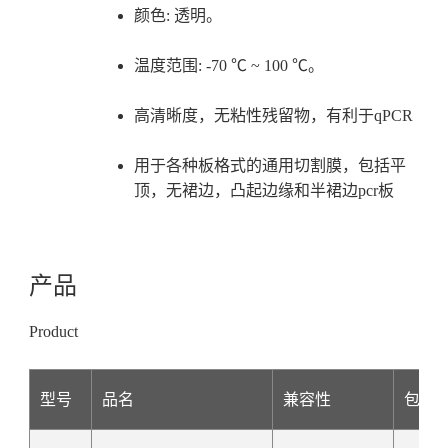
颜色: 透明。
温度范围: -70 ℃ ~ 100 ℃。
高清晰度，无粘性残留物，有利于qPCR
用于各种板格式的通用切割膜，包括平
顶，无裙边，凸起边缘和半裙边pcr板
产品
Product
型号
品名
兼容性
包装