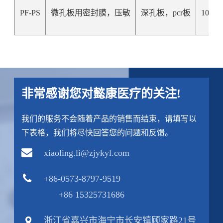
PF-PS
微孔板用密封膜，压敏
深孔板，pcr板
100个
非常感谢您对懿康医疗的关注!
我们的服务不会随着产品的销售而结束，请填写以
下表格，我们将尽快回答您的问题和反馈。
xiaoling.li@zjykyl.com
+86-0573-8797-9519
+86 15325731686
浙江省嘉兴市海宁市长安镇顾家路21号